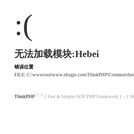
:(
无法加载模块:Hebei
错误位置
FILE: C:\wwwroot\www.zbxgjx.com\ThinkPHP\Common\fun
3.1.3
ThinkPHP
{ Fast & Simple OOP PHP Framework } -- 