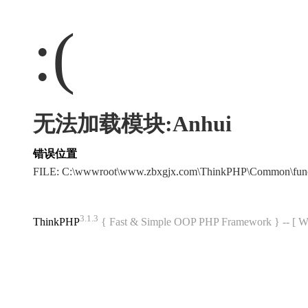
:(
无法加载模块:Anhui
错误位置
FILE: C:\wwwroot\www.zbxgjx.com\ThinkPHP\Common\fun
3.1.3
ThinkPHP
{ Fast & Simple OOP PHP Framework } -- 