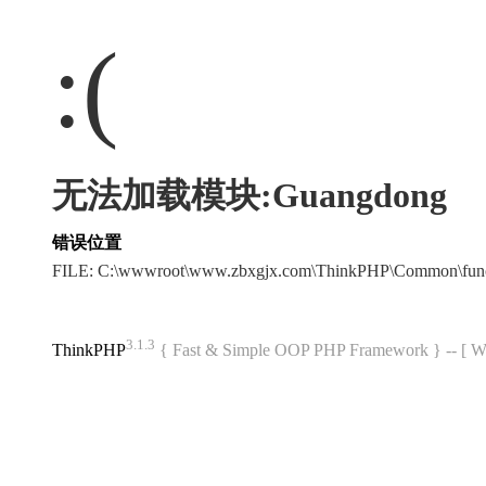
:(
无法加载模块:Guangdong
错误位置
FILE: C:\wwwroot\www.zbxgjx.com\ThinkPHP\Common\fun
3.1.3
ThinkPHP
{ Fast & Simple OOP PHP Framework } -- 