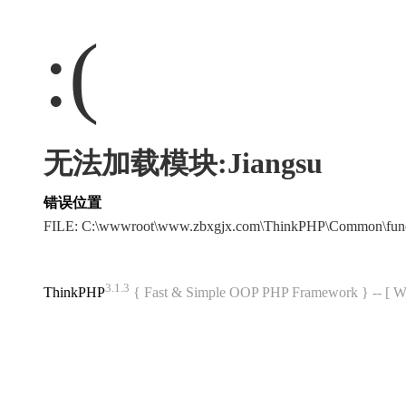
:(
无法加载模块:Jiangsu
错误位置
FILE: C:\wwwroot\www.zbxgjx.com\ThinkPHP\Common\fun
3.1.3
ThinkPHP
{ Fast & Simple OOP PHP Framework } -- 