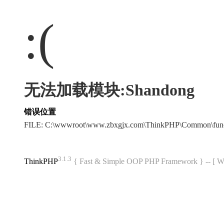
:(
无法加载模块:Shandong
错误位置
FILE: C:\wwwroot\www.zbxgjx.com\ThinkPHP\Common\fun
3.1.3
ThinkPHP
{ Fast & Simple OOP PHP Framework } -- 