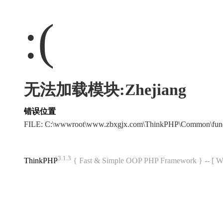
:(
无法加载模块:Zhejiang
错误位置
FILE: C:\wwwroot\www.zbxgjx.com\ThinkPHP\Common\fun
3.1.3
ThinkPHP
{ Fast & Simple OOP PHP Framework } -- 